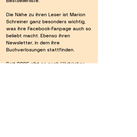
Bestsellerliste.
Die Nähe zu ihren Leser ist Marion
Schreiner ganz besonders wichtig,
was ihre Facebook-Fanpage auch so
beliebt macht. Ebenso ihren
Newsletter, in dem ihre
Buchverlosungen stattfinden.
Seit 2026 gibt es auch Hörbücher
der Autorin, die vom Verlag Audio-
to-go herausgegeben werden, in
denen professionelle und bekannte
Sprecher/Schauspieler ihre
Geschichten vorlesen.
Mittlerweile ist die Autorin in
beliebten Netzwerken und auf
bekannten Internet-
Leserplattformen wie Instagram,